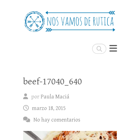
Nos Vamos de Rutica
Un blog de viajes donde se comparte
experiencias, trucos y consejos.
Buscar
beef-17040_640
por
Paula Maciá
marzo 18, 2015
No hay comentarios