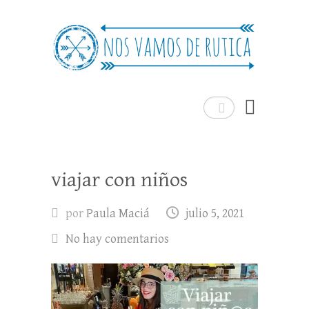
Nos Vamos de Rutica
Un blog de viajes donde se comparte
experiencias, trucos y consejos.
Buscar
viajar con niños
por
Paula Maciá
julio 5, 2021
No hay comentarios