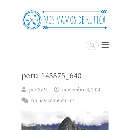
Nos Vamos de Rutica
Un blog de viajes donde se comparte
experiencias, trucos y consejos.
Buscar
peru-143875_640
por
XaN
noviembre 3, 2014
No hay comentarios