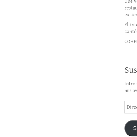
Qué ve
rest
excur
El int
contó
COHER
Sus
Intro
mis a
Direc
de
email
S