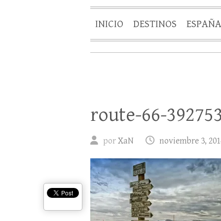
INICIO
DESTINOS
ESPAÑ
route-66-39275
por
XaN
noviembre 3, 201