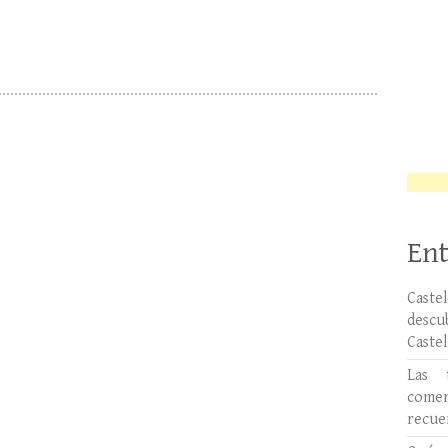
Ent
Caste
desc
Caste
Las 
comer
recue