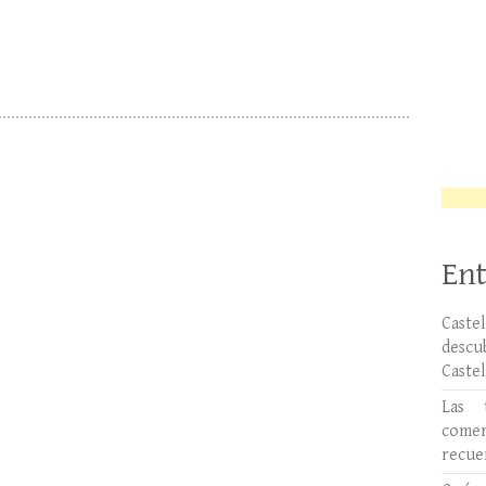
Ent
Caste
desc
Caste
Las 
comer
recue