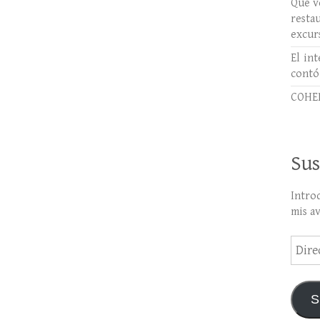
Qué ve
rest
excur
El int
contó
COHER
Sus
Intro
mis a
Direc
de
email
S