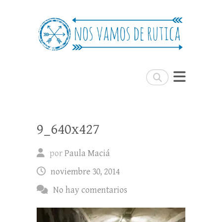
Nos Vamos de Rutica
Un blog de viajes donde se comparte
experiencias, trucos y consejos.
Buscar
9_640x427
por
Paula Maciá
noviembre 30, 2014
No hay comentarios