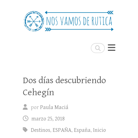
Nos Vamos de Rutica
Un blog de viajes donde se comparte
experiencias, trucos y consejos.
Buscar
Dos días descubriendo
Cehegín
por
Paula Maciá
marzo 25, 2018
Destinos
,
ESPAÑA
,
España
,
Inicio