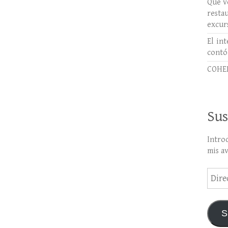
Qué ve
rest
excur
El int
contó
COHER
Sus
Intro
mis a
Direc
de
email
S