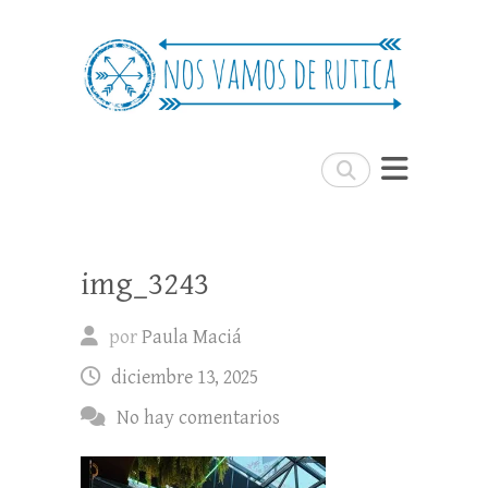
Nos Vamos de Rutica
Un blog de viajes donde se comparte
experiencias, trucos y consejos.
Buscar
img_3243
por
Paula Maciá
diciembre 13, 2025
No hay comentarios