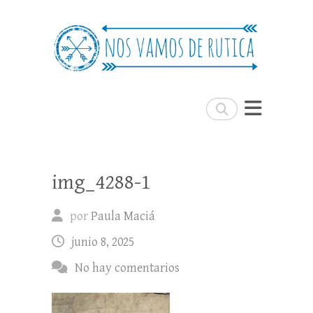
Nos Vamos de Rutica
Un blog de viajes donde se comparte
experiencias, trucos y consejos.
Buscar
img_4288-1
por
Paula Maciá
junio 8, 2025
No hay comentarios