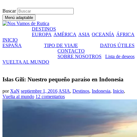
Buscar
Menú adaptable
DESTINOS
Nos Vamos de Rutica
EUROPA
AMÉRICA
ASIA
OCEANÍA
ÁFRICA
INICIO
Un blog de viajes donde se comparte experiencias, trucos y
ESPAÑA
TIPO DE VIAJE
DATOS ÚTILES
consejos.
CONTACTO
SOBRE NOSOTROS
Lista de deseos
VUELTA AL MUNDO
Islas Gili: Nuestro pequeño paraíso en Indonesia
por
XaN
septiembre 1, 2016
ASIA
,
Destinos
,
Indonesia
,
Inicio
,
Vuelta al mundo
12 comentarios