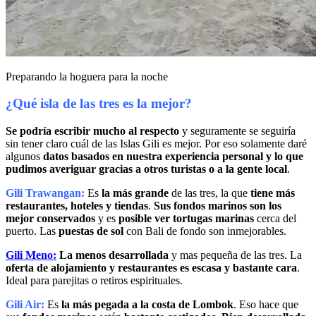
Preparando la hoguera para la noche
¿Qué isla de las tres es la mejor?
Se podría escribir mucho al respecto
y seguramente se seguiría
sin tener claro cuál de las Islas Gili es mejor. Por eso solamente daré
algunos
datos basados en nuestra experiencia personal y lo que
pudimos averiguar gracias a otros turistas o a la gente local
.
Gili Trawangan:
Es
la más grande
de las tres, la que
tiene más
restaurantes, hoteles y tiendas
.
Sus fondos marinos son los
mejor conservados
y es
posible ver tortugas marinas
cerca del
puerto. Las
puestas de sol
con Bali de fondo son inmejorables.
Gili Meno:
La menos desarrollada
y mas pequeña de las tres. La
oferta de alojamiento y restaurantes es escasa y bastante cara
.
Ideal para parejitas o retiros espirituales.
Gili Air:
Es
la más pegada a la costa de Lombok
. Eso hace que