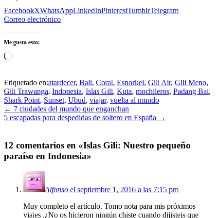
Facebook
X
WhatsApp
LinkedIn
Pinterest
Tumblr
Telegram
Correo electrónico
Me gusta esto:
Cargando...
Etiquetado en:
atardecer
,
Bali
,
Coral
,
Esnorkel
,
Gili Air
,
Gili Meno
,
Gili Trawanga
,
Indonesia
,
Islas Gili
,
Kuta
,
mochileros
,
Padang Bai
,
Shark Point
,
Sunset
,
Ubud
,
viajar
,
vuelta al mundo
←
7 ciudades del mundo que enganchan
5 escapadas para despedidas de soltero en España
→
12 comentarios en «
Islas Gili: Nuestro pequeño
paraíso en Indonesia
»
Alfonso
el septiembre 1, 2016 a las 7:15 pm
Muy completo el artículo. Tomo nota para mis próximos
viajes .¿No os hicieron ningún chiste cuando dijisteis que