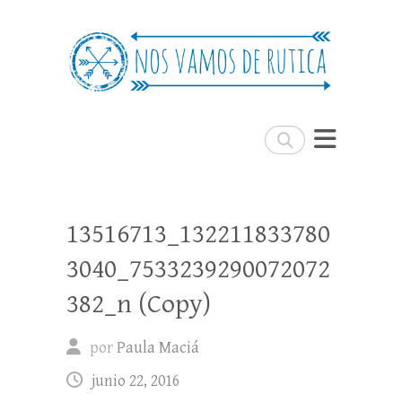
Nos Vamos de Rutica
Un blog de viajes donde se comparte
experiencias, trucos y consejos.
Buscar
13516713_132211833780
3040_7533239290072072
382_n (Copy)
por
Paula Maciá
junio 22, 2016