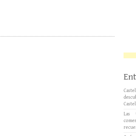
Ent
Caste
desc
Caste
Las 
comer
recue