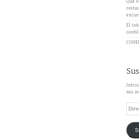
Qué ve
rest
excur
El int
contó
COHER
Sus
Intro
mis a
Direc
de
email
S