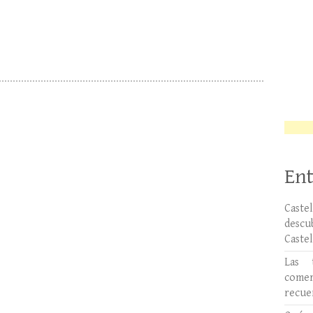
Ent
Caste
desc
Caste
Las 
comer
recue