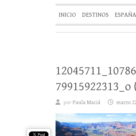
INICIO
DESTINOS
ESPAÑ
12045711_1078
79915922313_o 
por
Paula Maciá
marzo 22