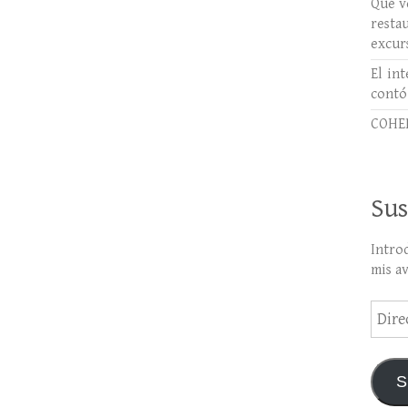
Qué ve
rest
excur
El int
contó
COHER
Sus
Intro
mis a
Direc
de
email
S