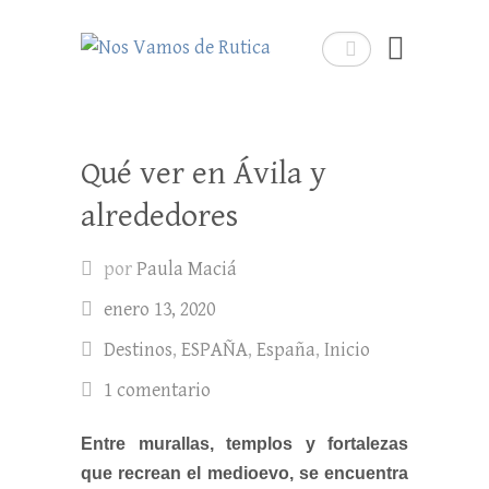
Nos Vamos de Rutica
Buscar
Un blog de viajes donde se comparte
experiencias, trucos y consejos.
Qué ver en Ávila y
alrededores
por
Paula Maciá
enero 13, 2020
Destinos
,
ESPAÑA
,
España
,
Inicio
1 comentario
Entre murallas, templos y fortalezas
que recrean el medioevo, se encuentra