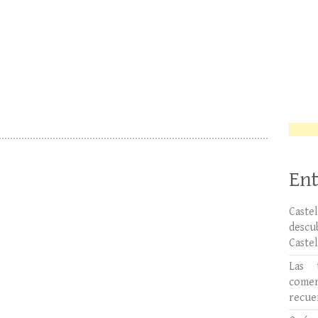
Ent
Caste
desc
Caste
Las 
comer
recue