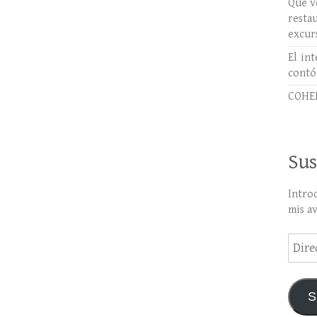
Qué ve
rest
excur
El int
contó
COHER
Sus
Intro
mis a
Direc
de
email
S