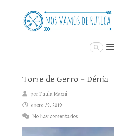
Nos Vamos de Rutica
Un blog de viajes donde se comparte
experiencias, trucos y consejos.
Buscar
Torre de Gerro – Dénia
por
Paula Maciá
enero 29, 2019
No hay comentarios