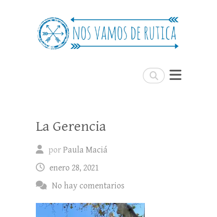
Nos Vamos de Rutica
Un blog de viajes donde se comparte
experiencias, trucos y consejos.
Buscar
La Gerencia
por
Paula Maciá
enero 28, 2021
No hay comentarios