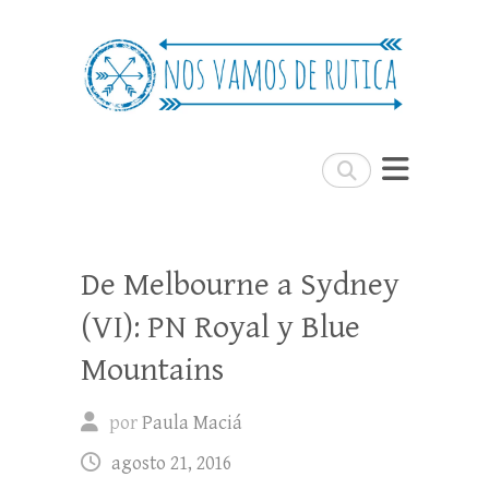
Nos Vamos de Rutica
Un blog de viajes donde se comparte
experiencias, trucos y consejos.
Buscar
De Melbourne a Sydney
(VI): PN Royal y Blue
Mountains
por
Paula Maciá
agosto 21, 2016