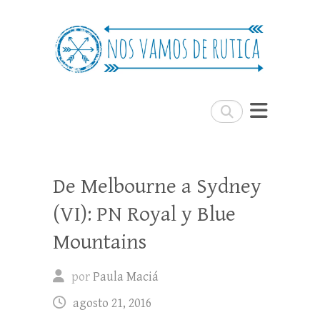
Nos Vamos de Rutica
Un blog de viajes donde se comparte
experiencias, trucos y consejos.
Buscar
De Melbourne a Sydney
(VI): PN Royal y Blue
Mountains
por
Paula Maciá
agosto 21, 2016