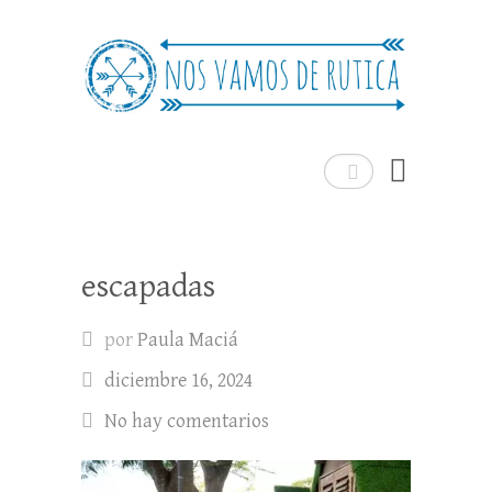
Nos Vamos de Rutica
Un blog de viajes donde se comparte
experiencias, trucos y consejos.
Buscar
escapadas
por
Paula Maciá
diciembre 16, 2024
No hay comentarios