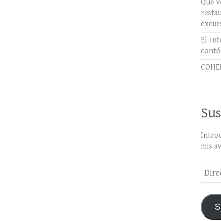
Qué ve
rest
excur
El int
contó
COHER
Sus
Intro
mis a
Direc
de
email
S