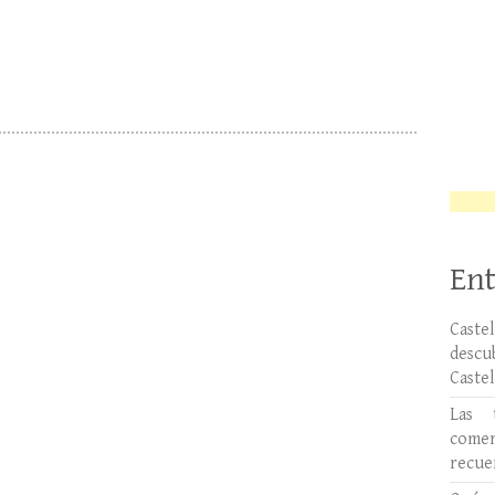
Ent
Caste
desc
Caste
Las 
comer
recue