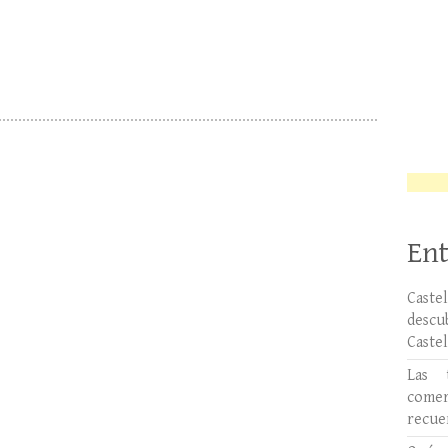
Ent
Caste
desc
Caste
Las 
comer
recue