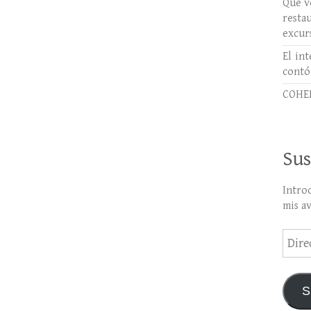
Qué ve
rest
excur
El int
contó
COHER
Sus
Intro
mis a
Direc
de
email
S