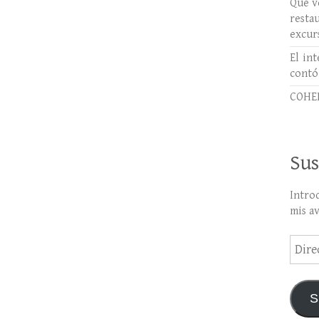
Qué ve
rest
excur
El int
contó
COHER
Sus
Intro
mis a
Direc
de
email
S