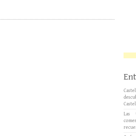
Ent
Caste
desc
Caste
Las 
comer
recue