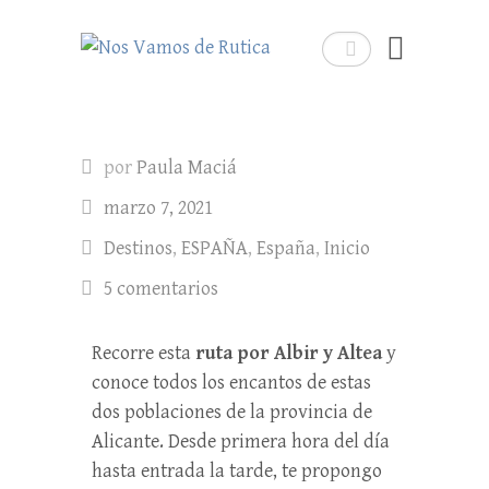
Nos Vamos de Rutica
Buscar
Un blog de viajes donde se comparte
experiencias, trucos y consejos.
por
Paula Maciá
marzo 7, 2021
Destinos
,
ESPAÑA
,
España
,
Inicio
5 comentarios
Recorre esta
ruta por
Albir y Altea
y
conoce todos los encantos de estas
dos poblaciones de la provincia de
Alicante. Desde primera hora del día
hasta entrada la tarde, te propongo