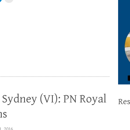
Sydney (VI): PN Royal
Res
ns
1, 2016