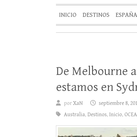
INICIO
DESTINOS
ESPAÑ
De Melbourne a 
estamos en Syd
por
XaN
septiembre 8, 20
Australia
,
Destinos
,
Inicio
,
OCEA