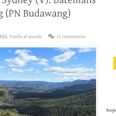
 Sydney (V): Batemans
g (PN Budawang)
NÍA
,
Vuelta al mundo
11 comentarios