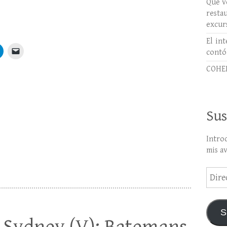
Qué ve
rest
excur
El int
contó
COHER
Sus
Intro
mis a
Direc
de
email
S