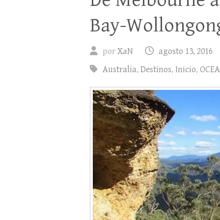
De Melbourne a
Bay-Wollongon
por
XaN
agosto 13, 2016
Australia
,
Destinos
,
Inicio
,
OCEA