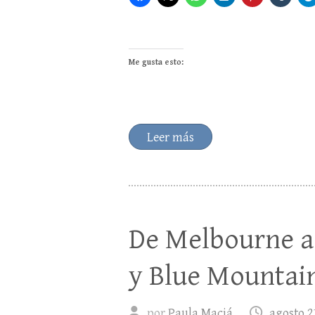
Me gusta esto:
Leer más
De Melbourne a 
y Blue Mountai
por
Paula Maciá
agosto 2