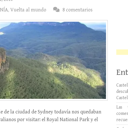
NÍA
,
Vuelta al mundo
8 comentarios
Ent
Caste
desc
Caste
Las 
de de la ciudad de Sydney todavía nos quedaban
comer
lianos por visitar: el Royal National Park y el
recue